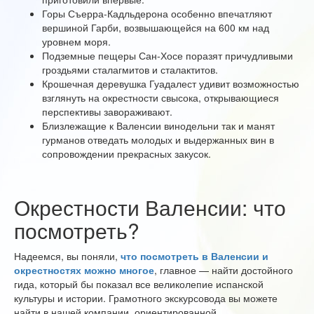
Горы Съерра-Кадльдерона особенно впечатляют
вершиной Гарби, возвышающейся на 600 км над
уровнем моря.
Подземные пещеры Сан-Хосе поразят причудливыми
гроздьями сталагмитов и сталактитов.
Крошечная деревушка Гуадалест удивит возможностью
взглянуть на окрестности свысока, открывающиеся
перспективы завораживают.
Близлежащие к Валенсии винодельни так и манят
гурманов отведать молодых и выдержанных вин в
сопровождении прекрасных закусок.
Окрестности Валенсии: что
посмотреть?
Надеемся, вы поняли,
что посмотреть в Валенсии и
окрестностях можно многое
, главное — найти достойного
гида, который бы показал все великолепие испанской
культуры и истории. Грамотного экскурсовода вы можете
найти в нашей компании, ориентированной