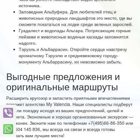
источника.
Заповедник Альбуфера. Для любителей птиц и
живописных природных ландшафтов это место, где вы
сможете покататься на лодке среди зеленых зарослей.
Гуадалест и водопады Альгара. Потрясающие горные
пейзажи и живописные водяные каскады запомнятся
надолго.
Тэруэль и Альбаррасин. Откройте сердце навстречу
ароматному Тэруэлю и средневековому городу-
монументу Альбаррасину, их невозможно забыть.
Выгодные предложения и
оригинальные маршруты
Расширить кругозор и запастить приятными впечатлениями
поможет агентство My Valencia. Наши специалисты подберут
тур или поездку исходя из ваших предпочтений, целей и
бюджета. Экономные и хорошо организованные экскурсии —
наш конек. Звоните нам по телефонам +7(495)66-86-350 или
+34 604 145 836, мы всегда на связи и всегда готовы
показать вам лучшие места!