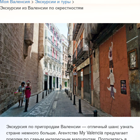
Моя Валенсия
>
Экскурсии и туры
>
Экскурсии из Валенсии по окрестностям
Экскурсия по пригородам Валенсии — отличный шанс узнать
стране немного больше. Агентство My Valencia предлагает
поездки по самым интересным маршрутам. Погрузитесь в