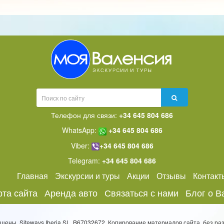
Телефон для связи:
+34 645 804 686
WhatsApp:
+34 645 804 686
Viber:
+34 645 804 686
Telegram:
+34 645 804 686
Главная
Экскурсии и туры
Акции
Отзывы
Контакт
рта сайта
Аренда авто
Связаться с нами
Блог о В
щены. Siteways Iberia SL. B67032672. Копирование материалов сайта, без 