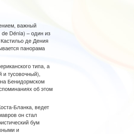
ением, важный
 de Dénia) – один из
 Кастильо де Дения
рывается панорама
ериканского типа, а
 и тусовочный),
 на Бенидормском
оспоминаниях об этом
Коста-Бланка, ведет
мавров он стал
истический бум
жными и