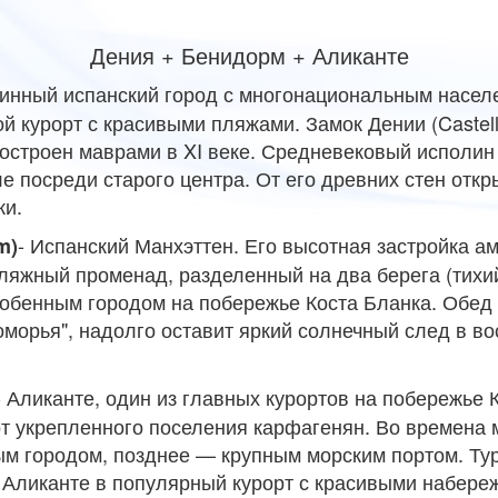
Дения + Бенидорм + Аликанте
инный испанский город с многонациональным насел
й курорт с красивыми пляжами. Замок Дении (Castell
остроен маврами в XI веке. Средневековый исполин
е посреди старого центра. От его древних стен отк
ки.
- Испанский Манхэттен.
Его высотная застройка ам
m)
ляжный променад, разделенный на два берега (тихий
собенным городом на побережье Коста Бланка. Обед
морья", надолго оставит яркий солнечный след в в
- Аликанте, один из главных курортов на побережье 
т укрепленного поселения карфагенян. Во времена 
м городом, позднее — крупным морским портом. Тур
л Аликанте в популярный курорт с красивыми набере