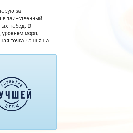
торую за
я в таинственный
ных побед. В
д уровнем моря,
шая точка башня La