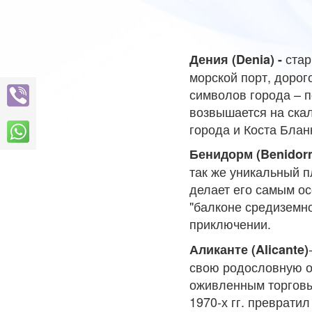
стар
Дения (Denia) -
морской порт, дорого
символов города – п
возвышается на скал
города и Коста Блан
Бенидорм (Benidor
так же уникальный п
делает его самым о
"балконе средиземно
приключении.
Аликанте (Alicante)
свою родословную о
оживленным торговы
1970-х гг. преврати