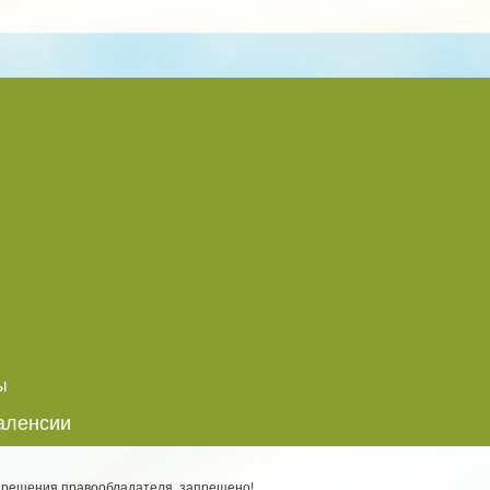
ы
аленсии
разрешения правообладателя, запрещено!