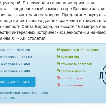
руктурой. Его символ и главная историческая
сть — средневековый замок на горе Бенакантиль, ко
ния называют «лицом мавра». Предлагаем окунутьс
де еще витают запахи давних сражений и триумфаль
-крепости Санта-Барбара, на высоте 166 метров на
ество интересных исторических ценностей, а наивыс
айны XI – XIII столетия.
льность - 10 часов
трансфер в обе стороны
т Валенсии - 174 км
русский гид
-3 человек = € 350
стоимость парковок
-7 человек = € 400
платные дороги
оплата обеда
ОВАТЬ ЭКСКУРСИЮ
оплата музеев
нажатии этой кнопки Вы ничего
е платите.