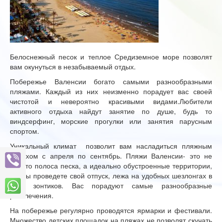
Белоснежный песок и теплое Средиземное море позволят
вам окунуться в незабываемый отдых.
Побережье Валенсии богато самыми разнообразными
пляжами. Каждый из них неизменно порадует вас своей
чистотой и невероятно красивыми видами.Любители
активного отдыха найдут занятие по душе, будь то
виндсерфинг, морские прогулки или занятия парусным
спортом.
Уникальный климат позволит вам насладиться пляжным
отдыхом с апреля по сентябрь. Пляжи Валенсии- это не
просто полоса песка, а идеально обустроенные территории,
где вы проведете свой отпуск, лежа на удобных шезлонгах в
тени зонтиков. Вас порадуют самые разнообразные
развлечения.
На побережье регулярно проводятся ярмарки и фестивали.
Множество детских площадок на пляжах не позволят скучать