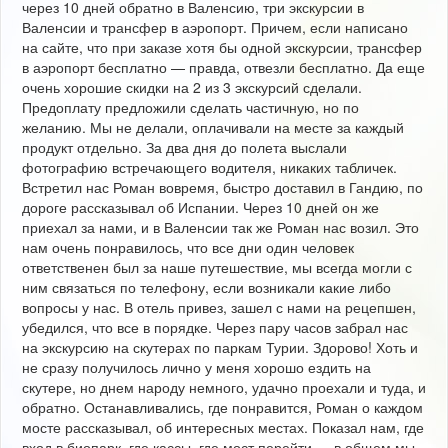
через 10 дней обратно в Валенсию, три экскурсии в
Валенсии и трансфер в аэропорт. Причем, если написано
на сайте, что при заказе хотя бы одной экскурсии, трансфер
в аэропорт бесплатно — правда, отвезли бесплатно. Да еще
очень хорошие скидки на 2 из 3 экскурсий сделали.
Предоплату предложили сделать частичную, но по
желанию. Мы не делали, оплачивали на месте за каждый
продукт отдельно. За два дня до полета выслали
фотографию встречающего водителя, никаких табличек.
Встретил нас Роман вовремя, быстро доставил в Гандию, по
дороге рассказывал об Испании. Через 10 дней он же
приехал за нами, и в Валенсии так же Роман нас возил. Это
нам очень понравилось, что все дни один человек
ответственен был за наше путешествие, мы всегда могли с
ним связаться по телефону, если возникали какие либо
вопросы у нас. В отель привез, зашел с нами на рецепшен,
убедился, что все в порядке. Через пару часов забрал нас
на экскурсию на скутерах по паркам Турии. Здорово! Хоть и
не сразу получилось лично у меня хорошо ездить на
скутере, но днем народу немного, удачно проехали и туда, и
обратно. Останавливались, где понравится, Роман о каждом
мосте рассказывал, об интересных местах. Показал нам, где
вход в биопарк, где кассы, где мост перейти — в общем мы