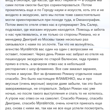
сами потом смогли быстро сориентироваться. Потом
прокатились еще и по Городу науки и искусств, хоть это и не
входило в экскурсию, зато мы потом тоже самостоятельно
могли ориентироваться при походе туда, в Океанографик.
Потом вместо отеля отвез нас в супермаркет Эль Салер,
подсказал, где магазин игрушек находится. Помощь и забота
о нас чувствовались, и не только со стороны Романа, но и
менеджер Дмитрий из Москвы также несколько раз
связывался с нами по эл.почте. Так что не волнуйтесь,
агенство Муvalencia вас один на один с вопросами не
оставит, поможет. Через день Роман нас забрал из отеля на
пешеходную экскурсию по старой Валенсии, гида привез
прямо в отель, а вечером отвез нас в небольшой
ресторанчик с шоу-фламенко. Все сам заказал заранее,
столик и закуски. Вот за фламенко Роману отдельное наше
спасибо. Это было настоящее ФЛАМЕНКО, мы и про
вкусные (очень вкусные) закуски даже забыли, так это было
завораживающе, не оторваться. Забрал Роман нас уже
ночью, но после такого выступления и спать то не хотелось.
А утром нас отвез он на самолет. Спасибо Роману, спасибо
Дмитрию, спасибо Myvalencia, очень хочется приехать еще
раз, снова с ними же, так как не все еще успели посмотреть.