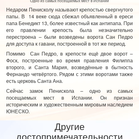
Одно из самых посещаемых мест в Испании
Недаром Пенисколу называют крепостью свергнутого
папы. В 14 веке сюда сбежал объявленный в ереси
папа Бенедикт 13, более известный как антипапа. При
его правлении крепость была незначительно
перестроена – были возведены ворота Сан Педро
для доступа к гавани, построенной в тот же период.
Помимо Сан Педро, в крепости ещё двое ворот –
Фоск, построенные во время правления Филиппа
второго, и Санта Мария, возведённые в бытность
Фернандо четвёртого. Рядом с этими воротами также
есть церковь Санта Ана.
Сейчас замок Пенискола – одно из самых
посещаемых мест в Испании. Он признан
историческим и художественным мировым наследием
ЮНЕСКО.
Другие
достопримечательности