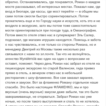
обратно. Останавливались, где понравится, Роман о каждом
мосте рассказывал, об интересных местах. Показал нам, где
вход в биопарк, где кассы, где мост перейти — в общем мы
сами потом смогли быстро сориентироваться. Потом
прокатились еще и по Городу науки и искусств, хоть это и не
входило в экскурсию, зато мы потом тоже самостоятельно
могли ориентироваться при походе туда, в Океанографик.
Потом вместо отеля отвез нас в супермаркет Эль Салер,
подсказал, где магазин игрушек находится. Помощь и забота
о нас чувствовались, и не только со стороны Романа, но и
менеджер Дмитрий из Москвы также несколько раз
связывался с нами по эл.почте. Так что не волнуйтесь,
агенство Муvalencia вас один на один с вопросами не
оставит, поможет. Через день Роман нас забрал из отеля на
пешеходную экскурсию по старой Валенсии, гида привез
прямо в отель, а вечером отвез нас в небольшой
ресторанчик с шоу-фламенко. Все сам заказал заранее,
столик и закуски. Вот за фламенко Роману отдельное наше
спасибо. Это было настоящее ФЛАМЕНКО, мы и про
вкусные (очень вкусные) закуски даже забыли, так это было
завораживающе, не оторваться. Забрал Роман нас уже
ночью, но после такого выступления и спать то не хотелось.
А утром нас отвез он на самолет. Спасибо Роману, спасибо