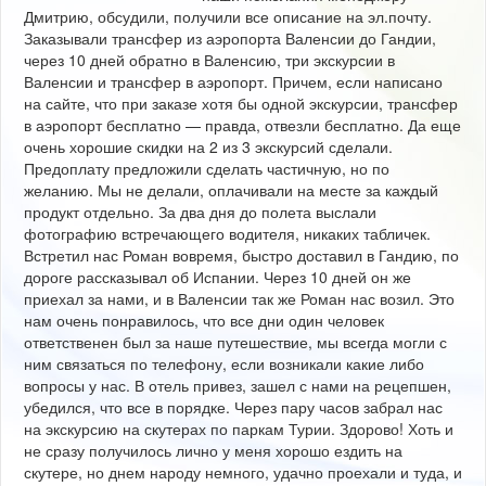
Дмитрию, обсудили, получили все описание на эл.почту.
Заказывали трансфер из аэропорта Валенсии до Гандии,
через 10 дней обратно в Валенсию, три экскурсии в
Валенсии и трансфер в аэропорт. Причем, если написано
на сайте, что при заказе хотя бы одной экскурсии, трансфер
в аэропорт бесплатно — правда, отвезли бесплатно. Да еще
очень хорошие скидки на 2 из 3 экскурсий сделали.
Предоплату предложили сделать частичную, но по
желанию. Мы не делали, оплачивали на месте за каждый
продукт отдельно. За два дня до полета выслали
фотографию встречающего водителя, никаких табличек.
Встретил нас Роман вовремя, быстро доставил в Гандию, по
дороге рассказывал об Испании. Через 10 дней он же
приехал за нами, и в Валенсии так же Роман нас возил. Это
нам очень понравилось, что все дни один человек
ответственен был за наше путешествие, мы всегда могли с
ним связаться по телефону, если возникали какие либо
вопросы у нас. В отель привез, зашел с нами на рецепшен,
убедился, что все в порядке. Через пару часов забрал нас
на экскурсию на скутерах по паркам Турии. Здорово! Хоть и
не сразу получилось лично у меня хорошо ездить на
скутере, но днем народу немного, удачно проехали и туда, и