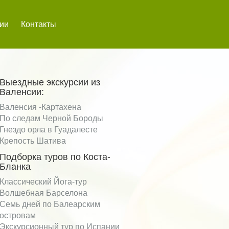
сии
Контакты
Выездные экскурсии из
Валенсии:
Валенсия -Картахена
По следам Черной Бороды
Гнездо орла в Гуадалесте
Крепость Шатива
Подборка туров по Коста-
Бланка
Классический Йога-тур
Волшебная Барселона
Семь дней по Балеарским
островам
Экскурсионный тур по Испании