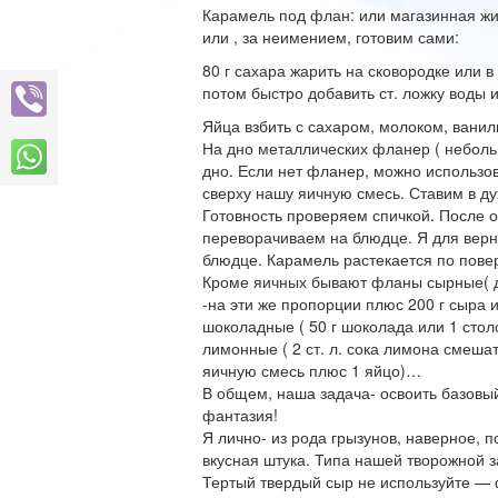
Карамель под флан: или магазинная жи
или , за неимением, готовим сами:
80 г сахара жарить на сковородке или в
потом быстро добавить ст. ложку воды и
Яйца взбить с сахаром, молоком, ванил
На дно металлических фланер ( небол
дно. Если нет фланер, можно использов
сверху нашу яичную смесь. Ставим в ду
Готовность проверяем спичкой. После 
переворачиваем на блюдце. Я для верн
блюдце. Карамель растекается по пове
Кроме яичных бывают фланы сырные( д
-на эти же пропорции плюс 200 г сыра 
шоколадные ( 50 г шоколада или 1 столо
лимонные ( 2 ст. л. сока лимона смешат
яичную смесь плюс 1 яйцо)…
В общем, наша задача- освоить базовый
фантазия!
Я лично- из рода грызунов, наверное,
вкусная штука. Типа нашей творожной з
Тертый твердый сыр не используйте — 