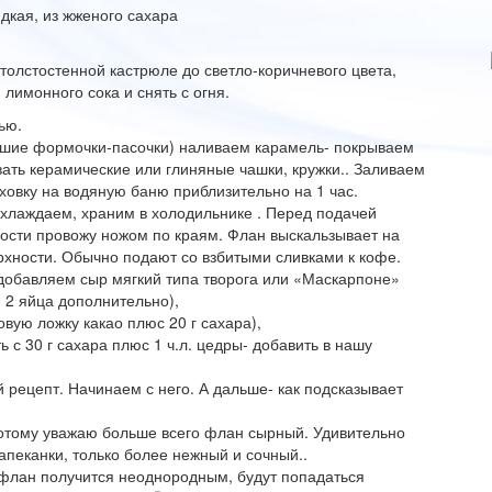
дкая, из жженого сахара
 толстостенной кастрюле до светло-коричневого цвета,
 лимонного сока и снять с огня.
ью.
ьшие формочки-пасочки) наливаем карамель- покрываем
ать керамические или глиняные чашки, кружки.. Заливаем
ховку на водяную баню приблизительно на 1 час.
охлаждаем, храним в холодильнике . Перед подачей
ости провожу ножом по краям. Флан выскальзывает на
рхности. Обычно подают со взбитыми сливками к кофе.
обавляем сыр мягкий типа творога или «Маскарпоне»
и 2 яйца дополнительно),
вую ложку какао плюс 20 г сахара),
ь с 30 г сахара плюс 1 ч.л. цедры- добавить в нашу
 рецепт. Начинаем с него. А дальше- как подсказывает
 потому уважаю больше всего флан сырный. Удивительно
апеканки, только более нежный и сочный..
флан получится неоднородным, будут попадаться