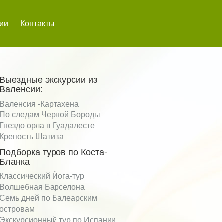
сии
Контакты
Выездные экскурсии из
Валенсии:
Валенсия -Картахена
По следам Черной Бороды
Гнездо орла в Гуадалесте
Крепость Шатива
Подборка туров по Коста-
Бланка
Классический Йога-тур
Волшебная Барселона
Семь дней по Балеарским
островам
Экскурсионный тур по Испании