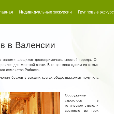
лавная
Индивидуальные экскурсии
Групповые экскур
в в Валенсии
е запоминающихся достопримечательностей города. Он
троился для местной знати. В те времена одним из самых
ыло семейство Рабасса.
ючения браков в высших кругах общества,семья получила
Сооружение
строилось в
готическом стиле, и
состояло из трех