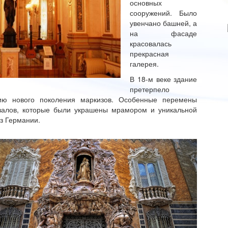
основных
сооружений. Было
увенчано башней, а
на фасаде
красовалась
прекрасная
галерея.
В 18-м веке здание
претерпело
нию нового поколения маркизов. Особенные перемены
залов, которые были украшены мрамором и уникальной
з Германии.